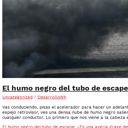
El humo negro del tubo de escape:
Uncategorized
/
DesarrolloWh
Vas conduciendo, pisas el acelerador para hacer un adelanta
espejo retrovisor, ves una densa nube de humo negro salien
cualquier conductor. Lo primero que nos viene a la cabeza 
El humo negro del tubo de escape: ¿Es una avería grave de