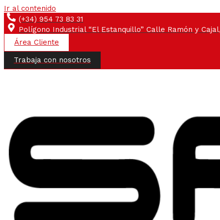
Ir al contenido
(+34) 954 73 83 31
Polígono Industrial “El Estanquillo” Calle Ramón y Cajal,
Área Cliente
Trabaja con nosotros