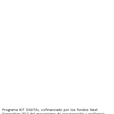
Programa KIT DIGITAL cofinanciado por los fondos Next
Generation (EU) del mecanismo de recuperación y resiliencia