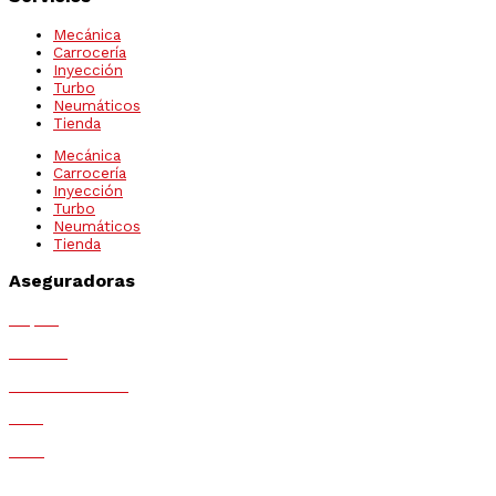
Mecánica
Carrocería
Inyección
Turbo
Neumáticos
Tienda
Mecánica
Carrocería
Inyección
Turbo
Neumáticos
Tienda
Aseguradoras
Mapfre
Generali
Mutua Madrileña
MGS
Race
MMT