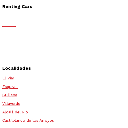
Renting Cars
ALD
Mobius
Fortius
Arval
Athlon
Alphabet
Localidades
El Viar
Esquivel
Guillena
Villaverde
Alcalá del Rio
Castilblanco de los Arroyos