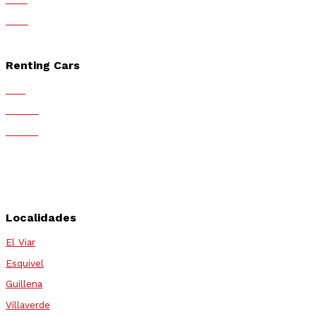
Race
MMT
Renting Cars
ALD
Mobius
Fortius
Arval
Athlon
Alphabet
Localidades
El Viar
Esquivel
Guillena
Villaverde