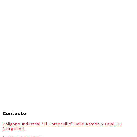
Contacto
Polígono Industrial “El Estanquillo” Calle Ramón y Cajal, 23
(Burguillos)