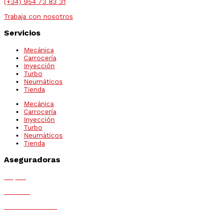
(+34) 954 73 83 31
Trabaja con nosotros
Servicios
Mecánica
Carrocería
Inyección
Turbo
Neumáticos
Tienda
Mecánica
Carrocería
Inyección
Turbo
Neumáticos
Tienda
Aseguradoras
Mapfre
Generali
Mutua Madrileña
MGS