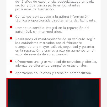
de 15 años de experiencia, especializados en cada
sector y que toman parte en constantes
programas de formación.
Contamos con acceso a la última información
técnica proporcionada directamente del fabricante.
Damos un servicio integral en la reparación del
automóvil, sin intermediarios.
Realizamos el manteamiento de su vehículo según
los estándares marcados por el fabricante
otorgando una mayor calidad, seguridad y garantía
en la reparación y gracias a ello un aumento en el
valor de reventa de su automóvil.
Ofrecemos una gran variedad de servicios y ofertas,
además de diferentes campañas estacionales.
Aportamos soluciones y atención personalizada.