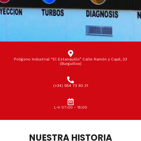
Polígono Industrial “El Estanquillo” Calle Ramón y Cajal, 23
(Burguillos)
(+34) 954 73 83 31
L-V 07:00 - 15:00
NUESTRA HISTORIA