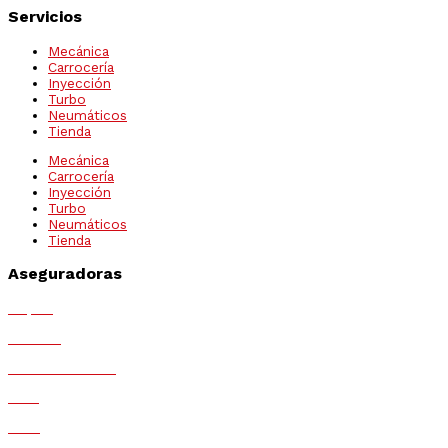
Servicios
Mecánica
Carrocería
Inyección
Turbo
Neumáticos
Tienda
Mecánica
Carrocería
Inyección
Turbo
Neumáticos
Tienda
Aseguradoras
Mapfre
Generali
Mutua Madrileña
MGS
Race