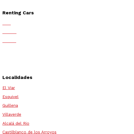
MMT
Renting Cars
ALD
Mobius
Fortius
Arval
Athlon
Alphabet
Localidades
El Viar
Esquivel
Guillena
Villaverde
Alcalá del Rio
Castilblanco de los Arroyos