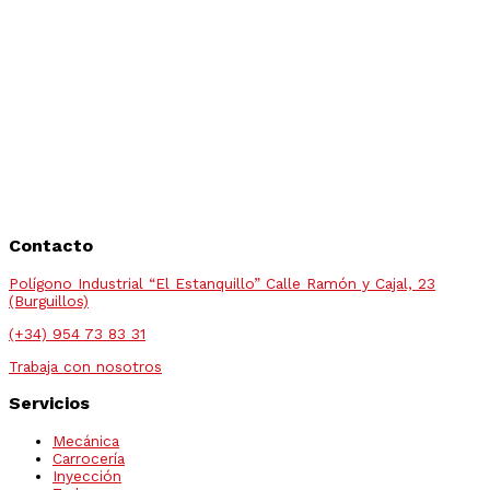
Contacto
Polígono Industrial “El Estanquillo” Calle Ramón y Cajal, 23
(Burguillos)
(+34) 954 73 83 31
Trabaja con nosotros
Servicios
Mecánica
Carrocería
Inyección