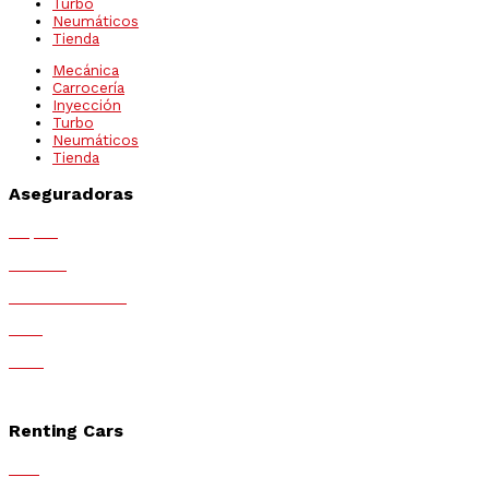
Turbo
Neumáticos
Tienda
Mecánica
Carrocería
Inyección
Turbo
Neumáticos
Tienda
Aseguradoras
Mapfre
Generali
Mutua Madrileña
MGS
Race
MMT
Renting Cars
ALD