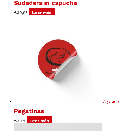
Sudadera in capucha
€
39,85
Leer más
Agotado
Pegatinas
€
3,75
Leer más