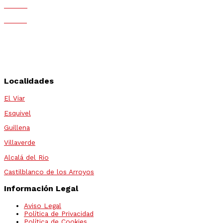
Mobius
Fortius
Arval
Athlon
Alphabet
Localidades
El Viar
Esquivel
Guillena
Villaverde
Alcalá del Rio
Castilblanco de los Arroyos
Información Legal
Aviso Legal
Política de Privacidad
Política de Cookies